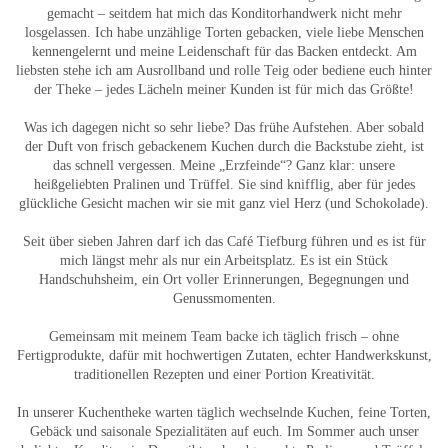
gemacht – seitdem hat mich das Konditorhandwerk nicht mehr
losgelassen. Ich habe unzählige Torten gebacken, viele liebe Menschen
kennengelernt und meine Leidenschaft für das Backen entdeckt. Am
liebsten stehe ich am Ausrollband und rolle Teig oder bediene euch hinter
der Theke – jedes Lächeln meiner Kunden ist für mich das Größte!
Was ich dagegen nicht so sehr liebe? Das frühe Aufstehen. Aber sobald
der Duft von frisch gebackenem Kuchen durch die Backstube zieht, ist
das schnell vergessen. Meine „Erzfeinde“? Ganz klar: unsere
heißgeliebten Pralinen und Trüffel. Sie sind knifflig, aber für jedes
glückliche Gesicht machen wir sie mit ganz viel Herz (und Schokolade).
Seit über sieben Jahren darf ich das Café Tiefburg führen und es ist für
mich längst mehr als nur ein Arbeitsplatz. Es ist ein Stück
Handschuhsheim, ein Ort voller Erinnerungen, Begegnungen und
Genussmomenten.
Gemeinsam mit meinem Team backe ich täglich frisch – ohne
Fertigprodukte, dafür mit hochwertigen Zutaten, echter Handwerkskunst,
traditionellen Rezepten und einer Portion Kreativität.
In unserer Kuchentheke warten täglich wechselnde Kuchen, feine Torten,
Gebäck und saisonale Spezialitäten auf euch. Im Sommer auch unser